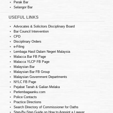
Perak Bar
Selangor Bar
USEFUL LINKS
Advocates & Solicitors Disciplinary Board
Bar Council Intervention
CPD
Disciplinary Orders
e-Filing
Lembaga Hasil Dalam Negeri Malaysia
Malacca Bar FB Page
Malacca YLCP FB Page
Malaysian Bar
Malaysian Bar FB Group
Malaysian Government Departments
NYLC FB Page
Pejabat Tanah & Galian Melaka
Perlembagaanku.com
Police Contacts
Practice Directions
Search Directory of Commissioner for Oaths
Step-By-Step Guide on How to Appoint a Lawyer