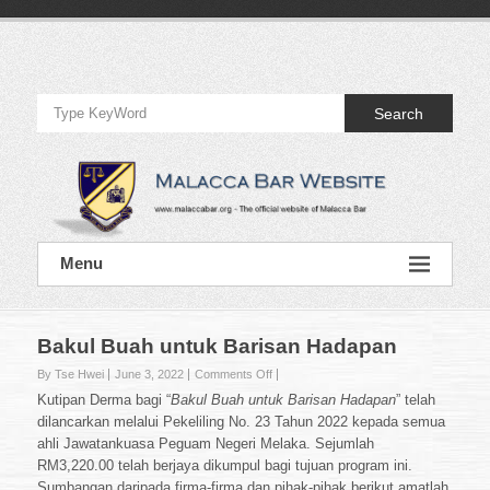
Skip
to
Official
content
Website
Search
of
Malacca
Bar
Official
Menu
Website
of
Malacca
Bar
Bakul Buah untuk Barisan Hadapan
on
By Tse Hwei
June 3, 2022
Comments Off
Bakul
Kutipan Derma bagi “
Bakul Buah untuk Barisan Hadapan
” telah
Buah
dilancarkan melalui Pekeliling No. 23 Tahun 2022 kepada semua
untuk
ahli Jawatankuasa Peguam Negeri Melaka. Sejumlah
Barisan
RM3,220.00 telah berjaya dikumpul bagi tujuan program ini.
Hadapan
Sumbangan daripada firma-firma dan pihak-pihak berikut amatlah